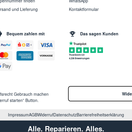
pennummer finden
WhatsApp
rsand und Lieferung
Kontaktformular
Bequem zahlen mit
Das sagen Kunden
TrustScore 4.9
4.238 Bewertungen
Wide
ufsrecht Gebrauch machen
rruf starten” Button.
Impressum
AGB
Widerruf
Datenschutz
Barrierefreiheitserklärung
Alle. Reparieren. Alles.