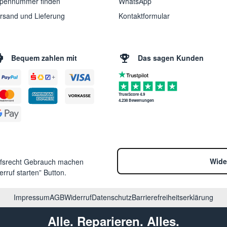
pennummer finden
WhatsApp
rsand und Lieferung
Kontaktformular
Bequem zahlen mit
Das sagen Kunden
TrustScore 4.9
4.238 Bewertungen
Wide
ufsrecht Gebrauch machen
rruf starten” Button.
Impressum
AGB
Widerruf
Datenschutz
Barrierefreiheitserklärung
Alle. Reparieren. Alles.