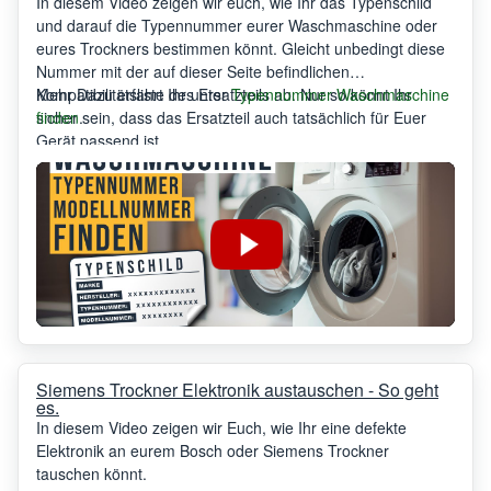
In diesem Video zeigen wir euch, wie Ihr das Typenschild
und darauf die Typennummer eurer Waschmaschine oder
eures Trockners bestimmen könnt. Gleicht unbedingt diese
Nummer mit der auf dieser Seite befindlichen
Kompatibilitätsliste des Ersatzteils ab. Nur so könnt Ihr
Mehr Dazu erfahrt Ihr unter
Typennummer Waschmaschine
sicher sein, dass das Ersatzteil auch tatsächlich für Euer
finden
.
Gerät passend ist.
Siemens Trockner Elektronik austauschen - So geht
es.
In diesem Video zeigen wir Euch, wie Ihr eine defekte
Elektronik an eurem Bosch oder Siemens Trockner
tauschen könnt.