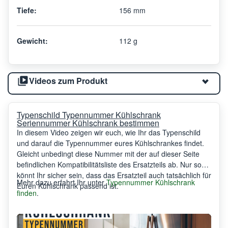
Tiefe:
156 mm
Gewicht:
112 g
Videos zum Produkt
Typenschild Typennummer Kühlschrank
Seriennummer Kühlschrank bestimmen
In diesem Video zeigen wir euch, wie Ihr das Typenschild
und darauf die Typennummer eures Kühlschrankes findet.
Gleicht unbedingt diese Nummer mit der auf dieser Seite
befindlichen Kompatibilitätsliste des Ersatzteils ab. Nur so
könnt Ihr sicher sein, dass das Ersatzteil auch tatsächlich für
Mehr dazu erfahrt Ihr unter
Typennummer Kühlschrank
Euren Kühlschrank passend ist.
finden
.