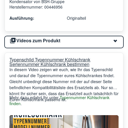
Kondensator von BSH-Gruppe
Herstellernummer: 00446956
Ausführung:
Originalteil
Videos zum Produkt
Typenschild Typennummer Kühlschrank
Seriennummer Kühlschrank bestimmen
In diesem Video zeigen wir euch, wie Ihr das Typenschild
und darauf die Typennummer eures Kühlschrankes findet.
Gleicht unbedingt diese Nummer mit der auf dieser Seite
befindlichen Kompatibilitätsliste des Ersatzteils ab. Nur so
könnt Ihr sicher sein, dass das Ersatzteil auch tatsächlich für
Mehr dazu erfahrt Ihr unter
Typennummer Kühlschrank
Euren Kühlschrank passend ist.
finden
.