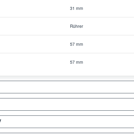
31 mm
Rührer
57 mm
57 mm
y