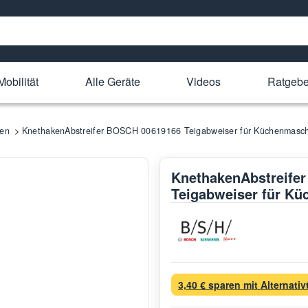
Mobilität
Alle Geräte
Videos
Ratgebe
en
KnethakenAbstreifer BOSCH 00619166 Teigabweiser für Küchenmasc
KnethakenAbstreife
Teigabweiser für K
3,40 € sparen mit Alternativt