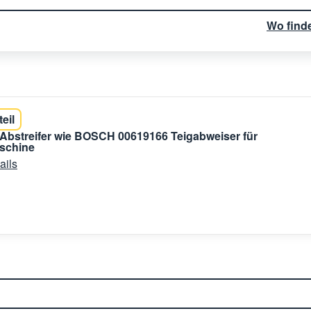
Wo find
teil
bstreifer wie BOSCH 00619166 Teigabweiser für
schine
ails