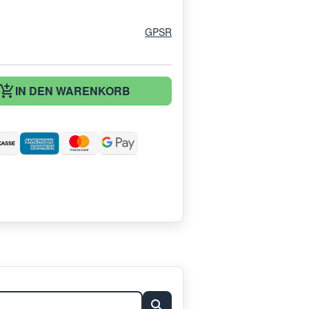
GPSR
IN DEN WARENKORB
: