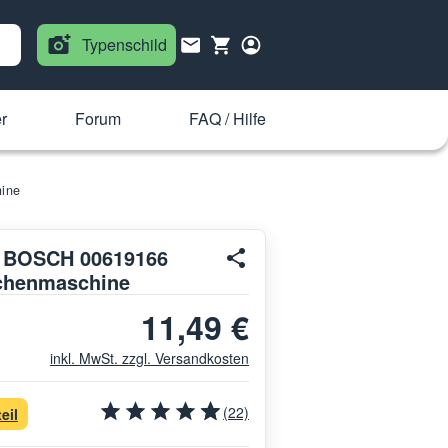
Typenschild
r
Forum
FAQ / Hilfe
hine
r BOSCH 00619166
üchenmaschine
11,49 €
inkl. MwSt. zzgl. Versandkosten
(22)
eil