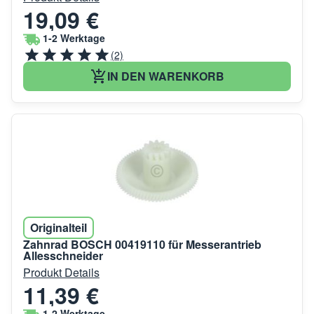
19,09 €
1-2 Werktage
(2)
IN DEN WARENKORB
Originalteil
Zahnrad BOSCH 00419110 für Messerantrieb
Allesschneider
Produkt Details
11,39 €
1-2 Werktage