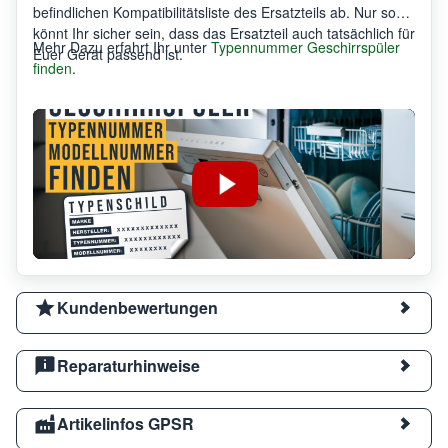
befindlichen Kompatibilitätsliste des Ersatzteils ab. Nur so
könnt Ihr sicher sein, dass das Ersatzteil auch tatsächlich für
Mehr Dazu erfahrt Ihr unter
Typennummer Geschirrspüler
Euer Gerät passend ist.
finden
.
Kundenbewertungen
Reparaturhinweise
Artikelinfos GPSR