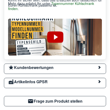
Mehr dazu erfahrt Ihr unter
Typennummer Kühlschrank
Euren Kühlschrank passend ist.
finden
.
Kundenbewertungen
Artikelinfos GPSR
Frage zum Produkt stellen