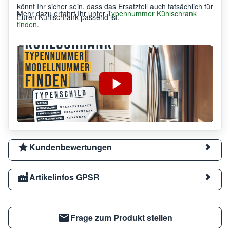
könnt Ihr sicher sein, dass das Ersatzteil auch tatsächlich für
Mehr dazu erfahrt Ihr unter
Typennummer Kühlschrank
Euren Kühlschrank passend ist.
finden
.
Kundenbewertungen
Artikelinfos GPSR
Frage zum Produkt stellen