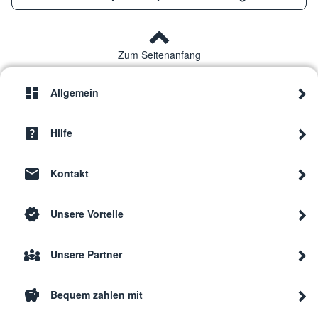
Thermador
DWHD
Zum Seitenanfang
Thermador
DWHD
Allgemein
Thermador
DWHD
Hilfe
Kontakt
Thermador
DWHD
Unsere Vorteile
Thermador
DWHD
Unsere Partner
Thermador
DWHD
Bequem zahlen mit