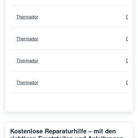
Thermador
DWHD
Thermador
DWHD
Thermador
DWHD
Thermador
DWHD
Thermador
DWHD
Thermador
DWHD
Kostenlose Reparaturhilfe – mit den