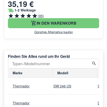
35,19 €
1-2 Werktage
(95)
IN DEN WARENKORB
Günstige Alternative kaufen
Finden Sie Alles rund um Ihr Gerät
Marke
Modell
Mo
Thermador
DW 246 US
SHUT
Thermador
DWHD