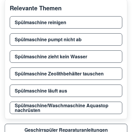
Relevante Themen
Thermador
DWHD
Spülmaschine reinigen
Thermador
DWHD
Spülmaschine pumpt nicht ab
Spülmaschine zieht kein Wasser
Thermador
DWHD
Spülmaschine Zeolithbehälter tauschen
Thermador
DWHD
Spülmaschine läuft aus
Thermador
DWHD
Spülmaschine/Waschmaschine Aquastop
nachrüsten
Thermador
DWHD
Geschirrspüler Reparaturanleitungen