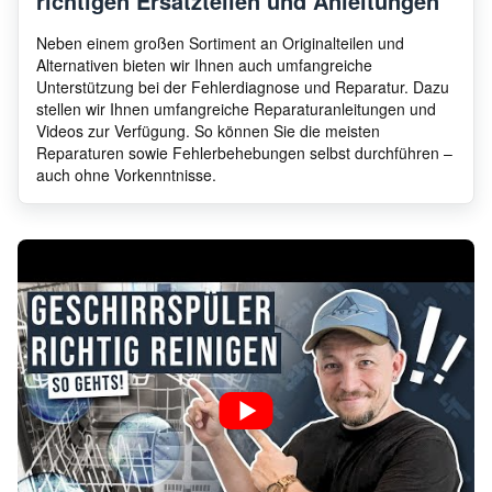
richtigen Ersatzteilen und Anleitungen
Thermador
DWHD
Neben einem großen Sortiment an Originalteilen und
Alternativen bieten wir Ihnen auch umfangreiche
Unterstützung bei der Fehlerdiagnose und Reparatur. Dazu
stellen wir Ihnen umfangreiche Reparaturanleitungen und
Thermador
DWHD
Videos zur Verfügung. So können Sie die meisten
Reparaturen sowie Fehlerbehebungen selbst durchführen –
auch ohne Vorkenntnisse.
Thermador
DWHD
Thermador
DWHD
Thermador
DWHD
Thermador
DWHD