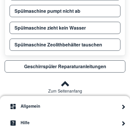
Spülmaschine pumpt nicht ab
Ignis
ADL 456/1 A+
8511
Spülmaschine zieht kein Wasser
Ignis
ADL 345 WH
8545
Spülmaschine Zeolithbehälter tauschen
Ignis
ADL 101
8545
Geschirrspüler Reparaturanleitungen
Ignis
GRIE 2B19
8599
Zum Seitenanfang
Ignis
ADL 350
8545
Allgemein
Ignis
ADL 831 WH
8545
Hilfe