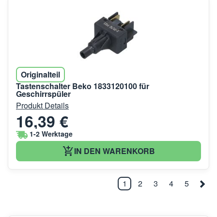
Originalteil
Tastenschalter Beko 1833120100 für
Geschirrspüler
Produkt Details
16,39 €
1-2 Werktage
IN DEN WARENKORB
1
2
3
4
5