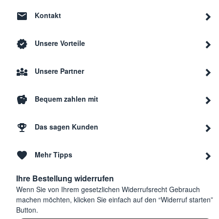
Kontakt
Ignis
ADL 950
8545
Unsere Vorteile
Ignis
ADL 945
8545
Unsere Partner
Ignis
ADL 335/2 WH
8545
Bequem zahlen mit
Ignis
ADL 350 -n.prod.
8545
Das sagen Kunden
Mehr Tipps
Ignis
ADL 335/1 WH
8545
Ihre Bestellung widerrufen
Wenn Sie von Ihrem gesetzlichen Widerrufsrecht Gebrauch
Ignis
ADL 335/2 IX
8545
machen möchten, klicken Sie einfach auf den “Widerruf starten”
Button.