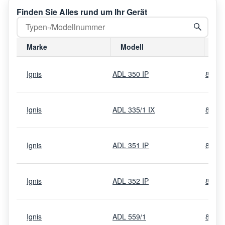
Finden Sie Alles rund um Ihr Gerät
Marke
Modell
Mo
Ignis
ADL 350 IP
8545
Ignis
ADL 335/1 IX
8545
Ignis
ADL 351 IP
8545
Ignis
ADL 352 IP
8545
Ignis
ADL 559/1
8545