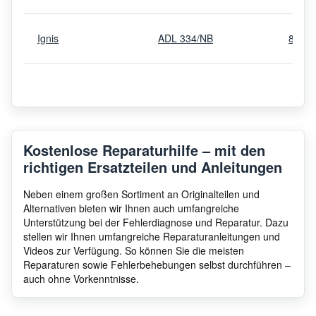
Ignis
ADL 334/NB
8545
Ignis
ADL 934 S WH
8545
Ignis
ADL 335/2 IX
8545
Kostenlose Reparaturhilfe – mit den
richtigen Ersatzteilen und Anleitungen
Ignis
ADL 350 IP
8545
Neben einem großen Sortiment an Originalteilen und
Alternativen bieten wir Ihnen auch umfangreiche
Unterstützung bei der Fehlerdiagnose und Reparatur. Dazu
stellen wir Ihnen umfangreiche Reparaturanleitungen und
Ignis
LPA59EI/SL
8510
Videos zur Verfügung. So können Sie die meisten
Reparaturen sowie Fehlerbehebungen selbst durchführen –
auch ohne Vorkenntnisse.
Ignis
ADL 231/S WH
8545