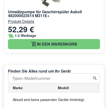
Umwälzpumpe für Geschirrspüler Askoll
482000023514 M311E+
Produkt Details
52,29 €
1-2 Werktage
IN DEN WARENKORB
Finden Sie Alles rund um Ihr Gerät
Marke
Modell
Mo
Aktuell sind keine passenden Geräte hinterlegt.