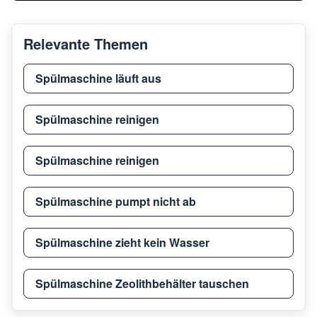
AEG
Favorit 65010 VI
9119
Relevante Themen
AEG
FSB41600Z
9115
Spülmaschine läuft aus
AEG
Favorit 44070 I M
9112
Spülmaschine reinigen
Spülmaschine reinigen
AEG
FSE53600Z
9115
Spülmaschine pumpt nicht ab
AEG
FSB52600Z
9115
Spülmaschine zieht kein Wasser
AEG
Favorit 5270 I A
9112
Spülmaschine Zeolithbehälter tauschen