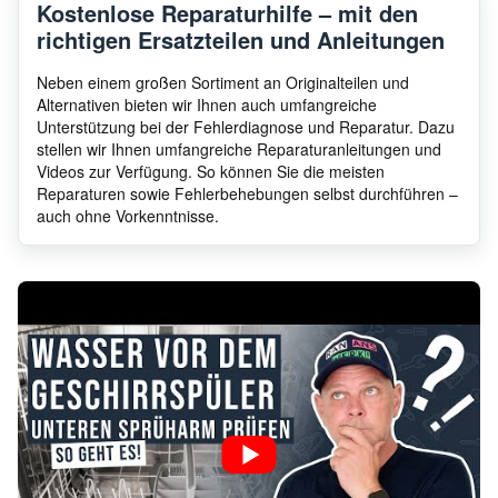
Kostenlose Reparaturhilfe – mit den
richtigen Ersatzteilen und Anleitungen
AEG
Öko Favorit Silence
9112
Neben einem großen Sortiment an Originalteilen und
Alternativen bieten wir Ihnen auch umfangreiche
Unterstützung bei der Fehlerdiagnose und Reparatur. Dazu
stellen wir Ihnen umfangreiche Reparaturanleitungen und
AEG
FAV4270 I M
9112
Videos zur Verfügung. So können Sie die meisten
Reparaturen sowie Fehlerbehebungen selbst durchführen –
auch ohne Vorkenntnisse.
AEG
FAV55VI1P
9114
AEG
Favorit 65410 IM
9116
AEG
FSE62800P
9114
AEG
FSE62700P
9114