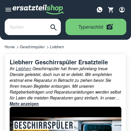
Typenschild
Home
Geschirrspüler
Liebherr
Liebherr Geschirrspüler Ersatzteile
Ihr
Liebherr
Geschirrspüler hat Ihnen jahrelang treue
Dienste geleistet, doch nun ist er defekt. Wir empfehlen
erstmal eine Reparatur in Betracht zu ziehen bevor Sie
Ihren treuen Begleiter entsorgen. Mit unseren
Ratgeberbeiträgen und Reparaturanleitungen werden selbst
für Laien die meisten Reparaturen ganz einfach. In unserem
großen Sortiment
Mehr anzeigen
Liebherr Geschirrspüler Ersatzteile
finden Sie außerdem zu Ihrem Liebherr Geschirrspüler
schnell und einfach den passenden Artikel. Überzeugen Sie
sich selbst.