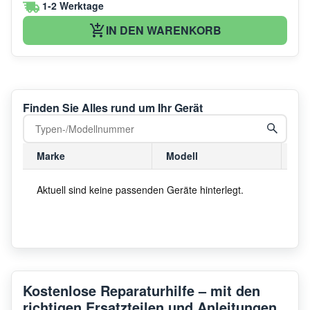
1-2 Werktage
IN DEN WARENKORB
Finden Sie Alles rund um Ihr Gerät
Marke
Modell
Mo
Aktuell sind keine passenden Geräte hinterlegt.
Kostenlose Reparaturhilfe – mit den
richtigen Ersatzteilen und Anleitungen