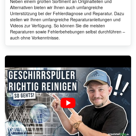
Neben einem großen Sortiment an Originalteilen und
Alternativen bieten wir Ihnen auch umfangreiche
Unterstützung bei der Fehlerdiagnose und Reparatur. Dazu
BFDWC65W Blanco
stellen wir Ihnen umfangreiche Reparaturanleitungen und
Blanco
7645
Australia Exp DW (*)
Videos zur Verfügung. So können Sie die meisten
Reparaturen sowie Fehlerbehebungen selbst durchführen –
auch ohne Vorkenntnisse.
DWF6XP Blanco Australia
Blanco
7619
Exp DW(92455
DWF4X Blanco Australia
Blanco
7619
Exp DW(92456
BFD6X Blanco Australia
Blanco
7688
Exp DW(92027
DWF45X Blanco Australia
Blanco
7618
Exp DW( 77138 )
BFD41X Blanco Australia
Blanco
7687
Exp DW(92022