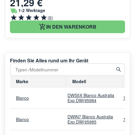
21,29 €
1-2 Werktage
(6)
IN DEN WARENKORB
Finden Sie Alles rund um Ihr Gerät
Marke
Modell
Mo
DWS5X Blanco Australia
Blanco
7619
Exp DW(95984
DWIN7 Blanco Australia
Blanco
7618
Exp DW(95985