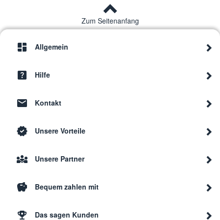
Blanco
BDW 206
9118
Zum Seitenanfang
Blanco
BIDW 651
9118
Allgemein
Blanco
BFDW 670 S
9118
Hilfe
Kontakt
Blanco
BIDW 651
9118
Unsere Vorteile
Blanco
BSDW 640 S
9118
Unsere Partner
Blanco
ZT 455
9117
Bequem zahlen mit
Blanco
BIDW 405
9117
Das sagen Kunden