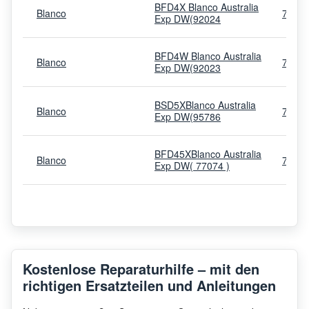
BFD4X Blanco Australia
Blanco
7687
Exp DW(92024
BFD4W Blanco Australia
Blanco
7687
Exp DW(92023
BSD5XBlanco Australia
Blanco
7688
Exp DW(95786
BFD45XBlanco Australia
Blanco
7687
Exp DW( 77074 )
BFDWC65X Blanco
Blanco
7645
Australia Exp DW(91819)
BFD5XBlanco Australia
Blanco
7687
Exp DW(92026
Kostenlose Reparaturhilfe – mit den
richtigen Ersatzteilen und Anleitungen
Blanco
BSDW 640 S
9118