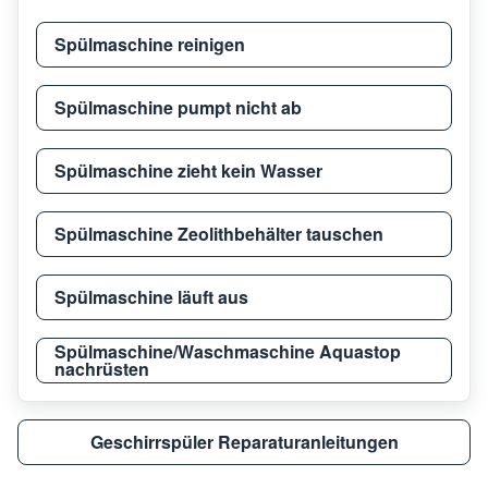
Blanco
BDW 45
9117
Spülmaschine reinigen
Blanco
BSDW 640 S
9118
Spülmaschine pumpt nicht ab
Spülmaschine zieht kein Wasser
Blanco
BDW 209 FS
9118
Spülmaschine Zeolithbehälter tauschen
Blanco
BDW 209 XFS
9118
Spülmaschine läuft aus
Blanco
BFDW 650 S
9118
Spülmaschine/Waschmaschine Aquastop
nachrüsten
Blanco
BFDW 640 W
9118
Geschirrspüler Reparaturanleitungen