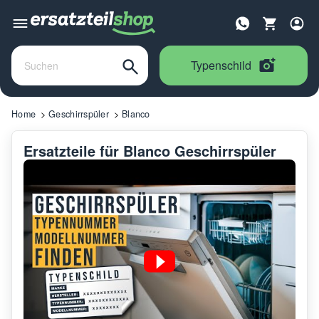
Typenschild
Home
Geschirrspüler
Blanco
Ersatzteile für Blanco Geschirrspüler