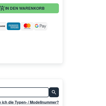
IN DEN WARENKORB
:
e ich die Typen- / Modellnummer?