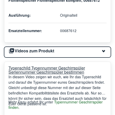
Flottenspeicher Flottenspeicher komplett, 00687612
Ausführung:
Originalteil
Ersatzteilenummer:
00687612
Videos zum Produkt
Typenschild Typennummer Geschirrspüler
Seriennummer Geschirrspüler bestimmen
In diesem Video zeigen wir euch, wie Ihr das Typenschild
und darauf die Typennummer eures Geschirrspülers findet.
Gleicht unbedingt diese Nummer mit der auf dieser Seite
befindlichen Kompatibilitätsliste des Ersatzteils ab. Nur so
könnt Ihr sicher sein, dass das Ersatzteil auch tatsächlich für
Mehr Dazu erfahrt Ihr unter
Typennummer Geschirrspüler
Euer Gerät passend ist.
finden
.