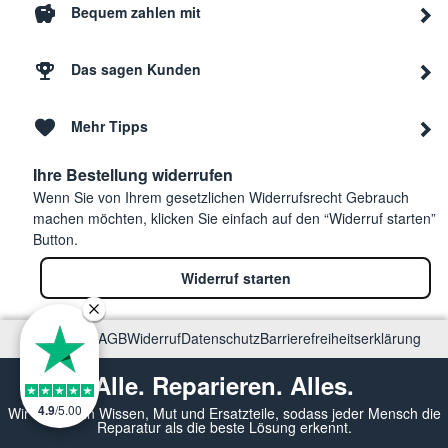
Bequem zahlen mit
Das sagen Kunden
Mehr Tipps
Ihre Bestellung widerrufen
Wenn Sie von Ihrem gesetzlichen Widerrufsrecht Gebrauch
machen möchten, klicken Sie einfach auf den “Widerruf starten”
Button.
Widerruf starten
Impressum
AGB
Widerruf
Datenschutz
Barrierefreiheitserklärung
Alle. Reparieren. Alles.
4.9
/
5.00
Wir vermitteln Wissen, Mut und Ersatzteile, sodass jeder Mensch die
Reparatur als die beste Lösung erkennt.