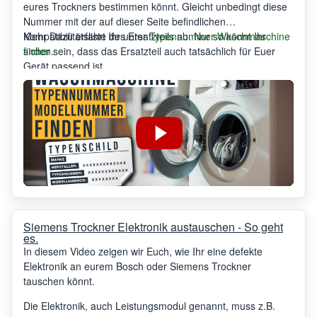
eures Trockners bestimmen könnt. Gleicht unbedingt diese
Nummer mit der auf dieser Seite befindlichen
Kompatibilitätsliste des Ersatzteils ab. Nur so könnt Ihr
Mehr Dazu erfahrt Ihr unter
Typennummer Waschmaschine
sicher sein, dass das Ersatzteil auch tatsächlich für Euer
finden
.
Gerät passend ist.
Siemens Trockner Elektronik austauschen - So geht
es.
In diesem Video zeigen wir Euch, wie Ihr eine defekte
Elektronik an eurem Bosch oder Siemens Trockner
tauschen könnt.
Die Elektronik, auch Leistungsmodul genannt, muss z.B.