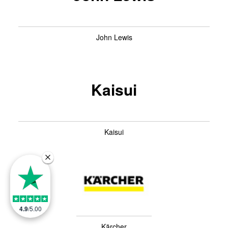
John Lewis
Kaisui
Kaisui
4.9
/
5.00
Kärcher