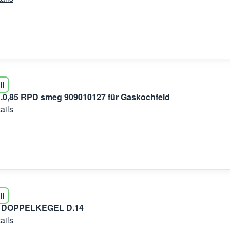
il
.0,85 RPD smeg 909010127 für Gaskochfeld
ails
il
8 DOPPELKEGEL D.14
ails