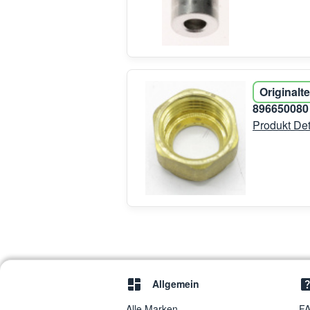
Originalte
89665008
Produkt Det
Allgemein
Alle Marken
FA