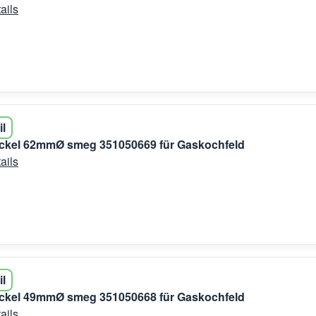
ails
il
ckel 62mmØ smeg 351050669 für Gaskochfeld
ails
il
ckel 49mmØ smeg 351050668 für Gaskochfeld
ails