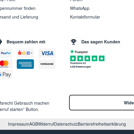
pennummer finden
WhatsApp
rsand und Lieferung
Kontaktformular
Bequem zahlen mit
Das sagen Kunden
TrustScore 4.9
4.238 Bewertungen
Wide
ufsrecht Gebrauch machen
rruf starten” Button.
Impressum
AGB
Widerruf
Datenschutz
Barrierefreiheitserklärung