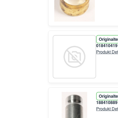
Originalte
01841041
Produkt Det
Originalte
18841088
Produkt Det