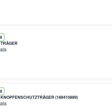
il
9 TRÄGER
ails
il
9 KNOPFENSCHUTZTRÄGER (188410889)
ails