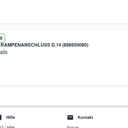
il
0 RAMPENANSCHLUSS D.14 (896650080)
ails
Hilfe
Kontakt
Q / Hilfe
Forum