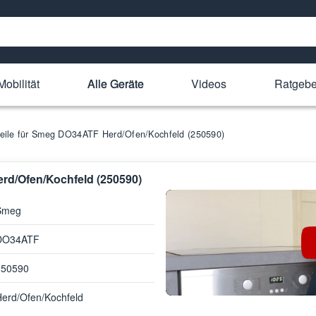
Mobilität
Alle Geräte
Videos
Ratgebe
teile für Smeg DO34ATF Herd/Ofen/Kochfeld (250590)
erd/Ofen/Kochfeld (250590)
Smeg
DO34ATF
250590
erd/Ofen/Kochfeld