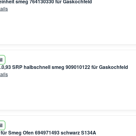
inheit smeg 764130330 für Gaskochfeld
ails
il
0,93 SRP halbschnell smeg 909010122 für Gaskochfeld
ails
il
 für Smeg Ofen 694971493 schwarz S134A