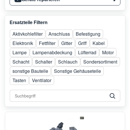
Ersatzteile Filtern
Aktivkohlefilter
Anschluss
Befestigung
Elektronik
Fettfilter
Gitter
Griff
Kabel
Lampe
Lampenabdeckung
Lüfterrad
Motor
Schacht
Schalter
Schlauch
Sondersortiment
sonstige Bauteile
Sonstige Gehäuseteile
Tasten
Ventilator