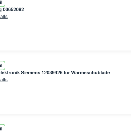
il
 00652082
ails
il
elektronik Siemens 12039426 für Wärmeschublade
ails
il