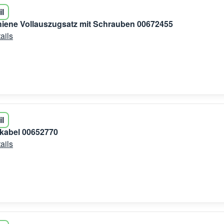
il
iene Vollauszugsatz mit Schrauben 00672455
ails
il
kabel 00652770
ails