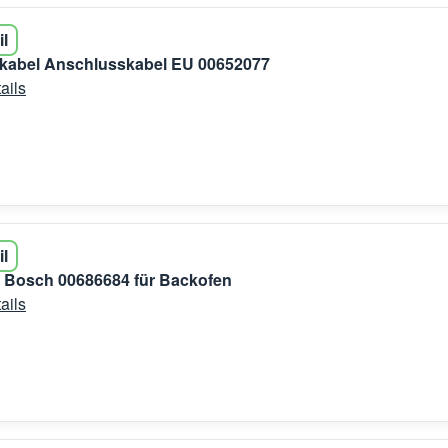
il
kabel Anschlusskabel EU 00652077
ails
il
 Bosch 00686684 für Backofen
ails