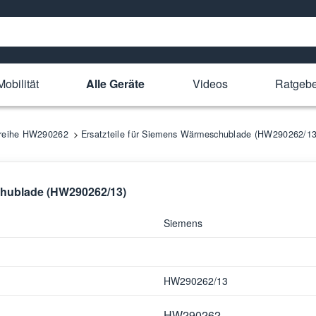
obilität
Alle Geräte
Videos
Ratgebe
lreihe HW290262
Ersatzteile für Siemens Wärmeschublade (HW290262/13
chublade (HW290262/13)
Siemens
HW290262/13
HW290262