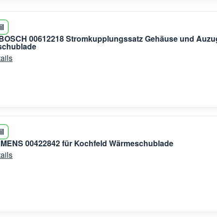
il
BOSCH 00612218 Stromkupplungssatz Gehäuse und Auzu
schublade
ails
il
EMENS 00422842 für Kochfeld Wärmeschublade
ails