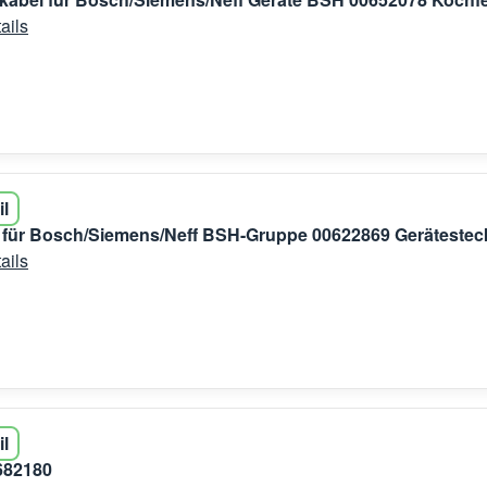
ails
il
 für Bosch/Siemens/Neff BSH-Gruppe 00622869 Gerätestec
ails
il
0682180