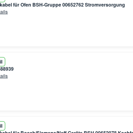
kabel für Ofen BSH-Gruppe 00652762 Stromversorgung
ails
il
88939
ails
il
kabel für Bosch/Siemens/Neff Geräte BSH 00652078 Kochf