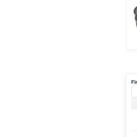
John Lewis
Kelvinator
Grundig
Philips
Elica
ORO
Profilo
Kitchen Aid
Juno
Pelgrim
Dometic
Fi
Leonard
Faure
SATHERM
Oranier