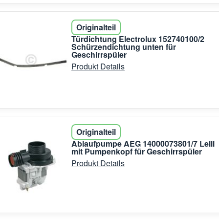
Originalteil
Türdichtung Electrolux 152740100/2
Schürzendichtung unten für
Geschirrspüler
Produkt Details
Originalteil
Ablaufpumpe AEG 14000073801/7 Leili
mit Pumpenkopf für Geschirrspüler
Produkt Details