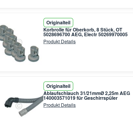
Originalteil
Korbrolle für Oberkorb, 8 Stück, OT
5028696700 AEG, Electr 50269970005
Produkt Details
Originalteil
Ablaufschlauch 31/21mmØ 2,25m AEG
140003571019 für Geschirrspüler
Produkt Details