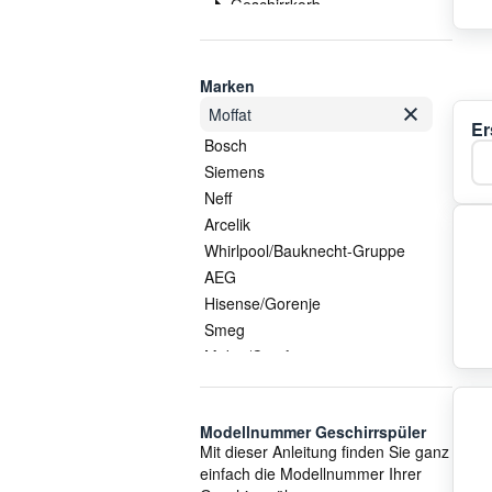
Geschirrkorb
Heizelement
Kondensator
Korbrollen
Marken
Laufschienen
Moffat
Er
Lüfter
Bosch
Ka
Magnetventil
Siemens
Pumpe
Neff
Pumpentopf
Arcelik
Salzbehälter
Whirlpool/Bauknecht-Gruppe
Schalter
AEG
Schlauch
Hisense/Gorenje
Sieb
Smeg
Sockel
Midea/Comfee
Sondersortiment
COM
Sprüharm
Vestel
Spülmaschinenreiniger
Modellnummer Geschirrspüler
Electrolux/AEG
Mit dieser Anleitung finden Sie ganz
Steuerung
Candy
einfach die Modellnummer Ihrer
Thermostat
Beko