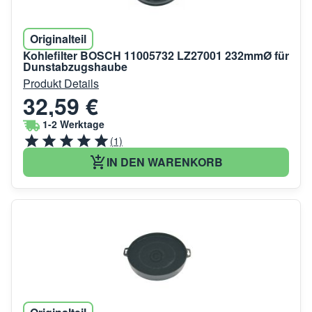
Originalteil
Kohlefilter BOSCH 11005732 LZ27001 232mmØ für
Dunstabzugshaube
Produkt Details
32,59 €
1-2 Werktage
(1)
IN DEN WARENKORB