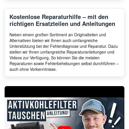
Moffat
MCH660W
9424
Kostenlose Reparaturhilfe – mit den
richtigen Ersatzteilen und Anleitungen
Moffat
MCH665X
9421
Neben einem großen Sortiment an Originalteilen und
Alternativen bieten wir Ihnen auch umfangreiche
Unterstützung bei der Fehlerdiagnose und Reparatur. Dazu
stellen wir Ihnen umfangreiche Reparaturanleitungen und
Moffat
MCH665X
9421
Videos zur Verfügung. So können Sie die meisten
Reparaturen sowie Fehlerbehebungen selbst durchführen –
auch ohne Vorkenntnisse.
Moffat
MCH660X
9496
Moffat
MCH660B
9496
Moffat
MCH660X
9424