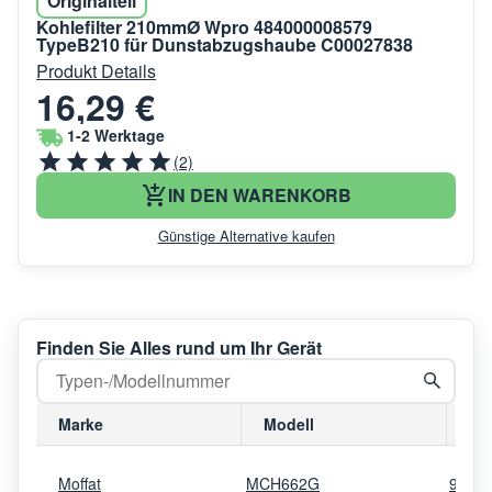
Originalteil
Kohlefilter 210mmØ Wpro 484000008579
TypeB210 für Dunstabzugshaube C00027838
Produkt Details
16,29 €
1-2 Werktage
(2)
IN DEN WARENKORB
Günstige Alternative kaufen
Finden Sie Alles rund um Ihr Gerät
Marke
Modell
Mo
Moffat
MCH662G
9424