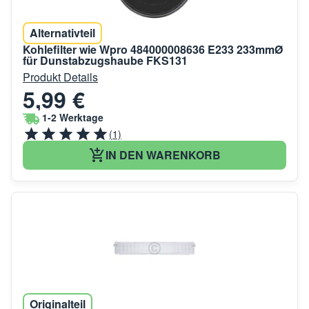
Alternativteil
Kohlefilter wie Wpro 484000008636 E233 233mmØ
für Dunstabzugshaube FKS131
Produkt Details
5,99 €
1-2 Werktage
(1)
IN DEN WARENKORB
Originalteil