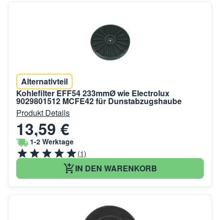
Alternativteil
Kohlefilter EFF54 233mmØ wie Electrolux
9029801512 MCFE42 für Dunstabzugshaube
Produkt Details
13,59 €
1-2 Werktage
(1)
IN DEN WARENKORB