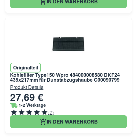
IN DEN WARENKORB
Originalteil
Kohlefilter Type150 Wpro 484000008580 DKF24
435x217mm für Dunstabzugshaube C00090799
Produkt Details
27,69 €
1-2 Werktage
(7)
IN DEN WARENKORB