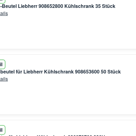
Beutel Liebherr 908652800 Kühlschrank 35 Stück
ails
il
eutel für Liebherr Kühlschrank 908653600 50 Stück
ails
il