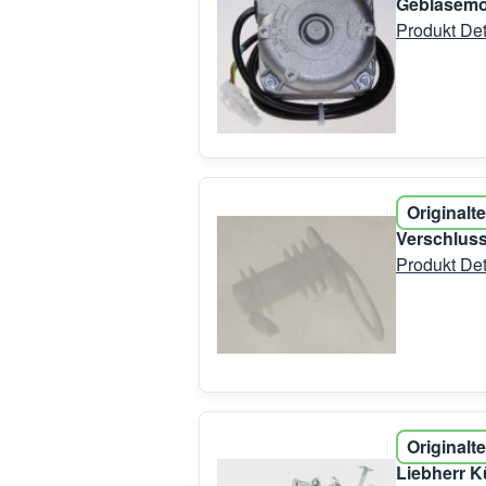
Gebläsemot
Produkt Det
Originalte
Verschluss
Produkt Det
Originalte
Liebherr K