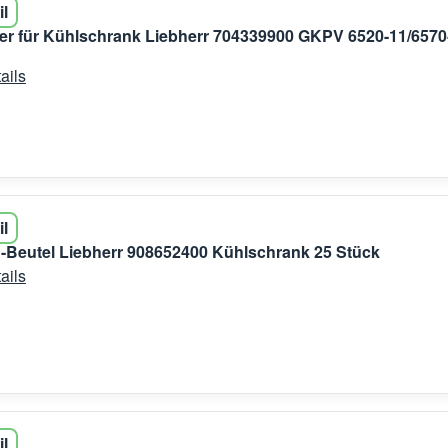
il
er für Kühlschrank Liebherr 704339900 GKPV 6520-11/6570
ails
il
Beutel Liebherr 908652400 Kühlschrank 25 Stück
ails
il