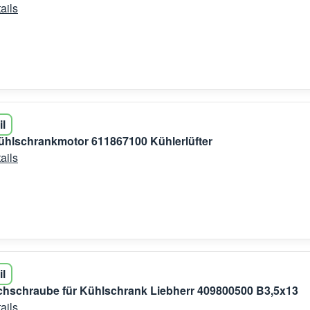
ails
il
ühlschrankmotor 611867100 Kühlerlüfter
ails
il
chschraube für Kühlschrank Liebherr 409800500 B3,5x13
ails