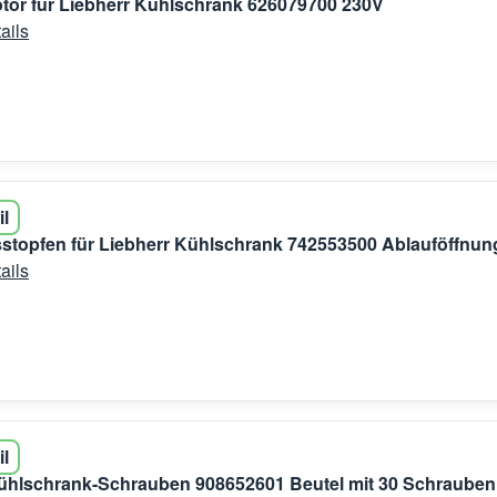
or für Liebherr Kühlschrank 626079700 230V
ails
il
stopfen für Liebherr Kühlschrank 742553500 Ablauföffnun
ails
il
ühlschrank-Schrauben 908652601 Beutel mit 30 Schrauben