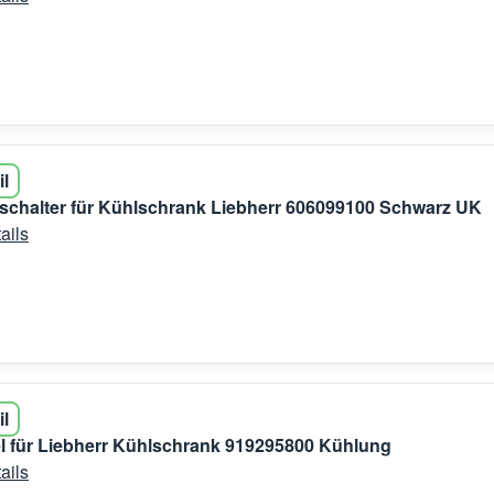
il
schalter für Kühlschrank Liebherr 606099100 Schwarz UK
ails
il
el für Liebherr Kühlschrank 919295800 Kühlung
ails