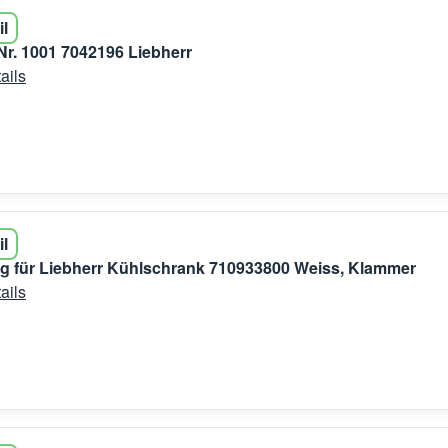
il
Nr. 1001 7042196 Liebherr
ails
il
g für Liebherr Kühlschrank 710933800 Weiss, Klammer
ails