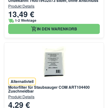
Unbekannt 140019432073 silber, ohne Anschluss
Produkt Details
13,49 €
1-2 Werktage
IN DEN WARENKORB
Alternativteil
Motorfilter für Staubsauger COM ART104400
Zuschneidbar
Produkt Details
4,29 €