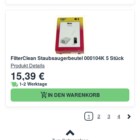
FilterClean Staubsaugerbeutel 000104K 5 Stück
Produkt Details
15,39 €
1-2 Werktage
IN DEN WARENKORB
1
2
3
4