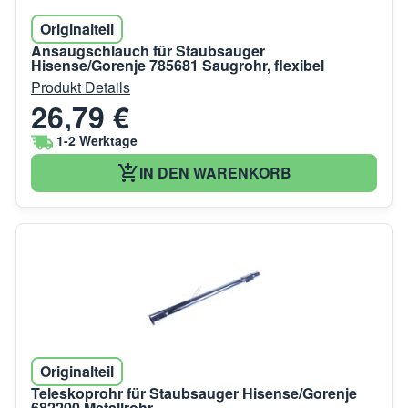
Originalteil
Ansaugschlauch für Staubsauger
Hisense/Gorenje 785681 Saugrohr, flexibel
Produkt Details
26,79 €
1-2 Werktage
IN DEN WARENKORB
Originalteil
Teleskoprohr für Staubsauger Hisense/Gorenje
682200 Metallrohr