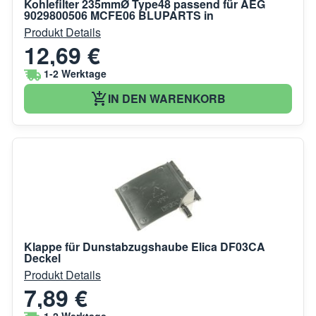
Kohlefilter 235mmØ Type48 passend für AEG
9029800506 MCFE06 BLUPARTS in
Produkt Details
12,69 €
1-2 Werktage
IN DEN WARENKORB
Klappe für Dunstabzugshaube Elica DF03CA
Deckel
Produkt Details
7,89 €