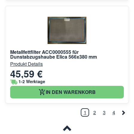
Metallfettfilter ACC0000555 für
Dunstabzugshaube Elica 566x380 mm
Produkt Details
45,59 €
1-2 Werktage
IN DEN WARENKORB
1
2
3
4