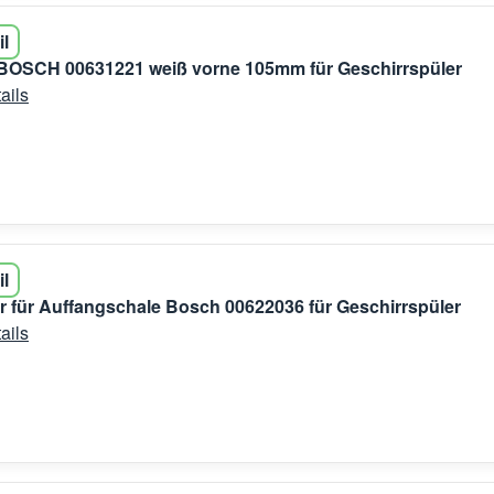
il
 BOSCH 00631221 weiß vorne 105mm für Geschirrspüler
ails
il
für Auffangschale Bosch 00622036 für Geschirrspüler
ails