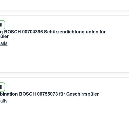
il
ng BOSCH 00704396 Schürzendichtung unten für
üler
ails
il
bination BOSCH 00755073 für Geschirrspüler
ails