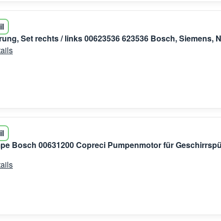
il
rung, Set rechts / links 00623536 623536 Bosch, Siemens, N
ails
il
pe Bosch 00631200 Copreci Pumpenmotor für Geschirrspü
ails