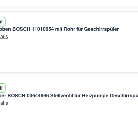
il
oben BOSCH 11010054 mit Rohr für Geschirrspüler
ails
il
er BOSCH 00644996 Stellventil für Heizpumpe Geschirrspü
ails