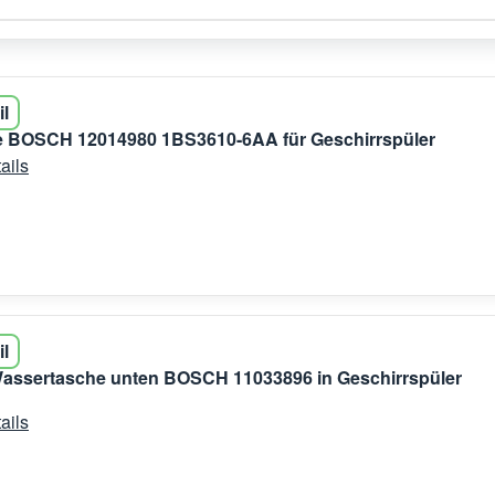
il
 BOSCH 12014980 1BS3610-6AA für Geschirrspüler
ails
il
 Wassertasche unten BOSCH 11033896 in Geschirrspüler
ails