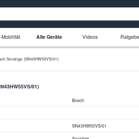
-Mobilität
Alle Geräte
Videos
Ratgebe
Bosch Sonstige (SN43HW55VS/01)
 (SN43HW55VS/01)
Bosch
SN43HW55VS/01
Sonstige