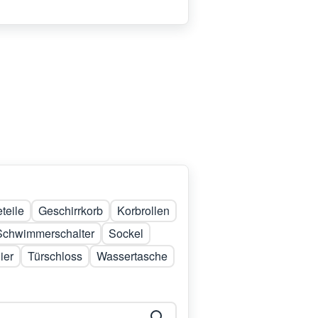
teile
Geschirrkorb
Korbrollen
Schwimmerschalter
Sockel
ier
Türschloss
Wassertasche