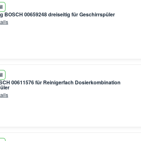
il
g BOSCH 00659248 dreiseitig für Geschirrspüler
ails
il
SCH 00611576 für Reinigerfach Dosierkombination
üler
ails