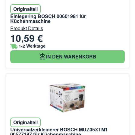
Originalteil
Einlegering BOSCH 00601981 für
Küchenmaschine
Produkt Details
10,59 €
1-2 Werktage
IN DEN WARENKORB
Originalteil
Universalzerkleinerer BOSCH MUZ45XTM1
00577187 für Küchenmaschine