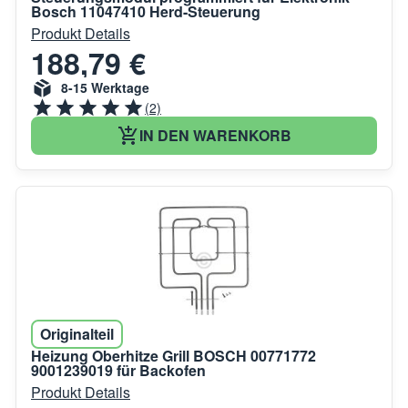
Bosch 11047410 Herd-Steuerung
Produkt Details
188,79 €
8-15 Werktage
(2)
IN DEN WARENKORB
Originalteil
Heizung Oberhitze Grill BOSCH 00771772
9001239019 für Backofen
Produkt Details