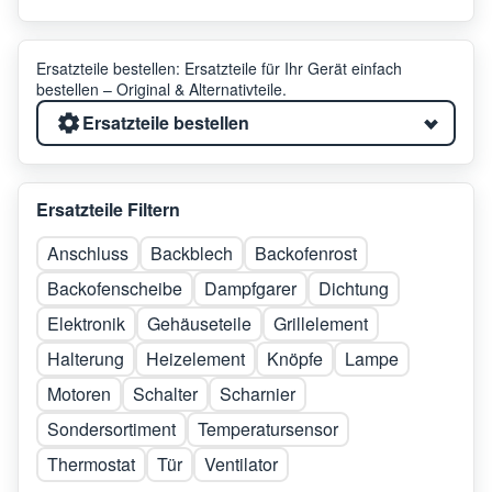
Ersatzteile bestellen: Ersatzteile für Ihr Gerät einfach
bestellen – Original & Alternativteile.
Ersatzteile bestellen
Ersatzteile Filtern
Anschluss
Backblech
Backofenrost
Backofenscheibe
Dampfgarer
Dichtung
Elektronik
Gehäuseteile
Grillelement
Halterung
Heizelement
Knöpfe
Lampe
Motoren
Schalter
Scharnier
Sondersortiment
Temperatursensor
Thermostat
Tür
Ventilator