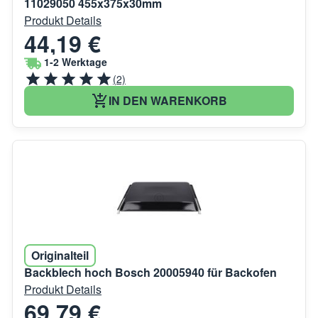
11029050 455x375x30mm
Produkt Details
44,19 €
1-2 Werktage
(2)
IN DEN WARENKORB
Originalteil
Backblech hoch Bosch 20005940 für Backofen
Produkt Details
69,79 €