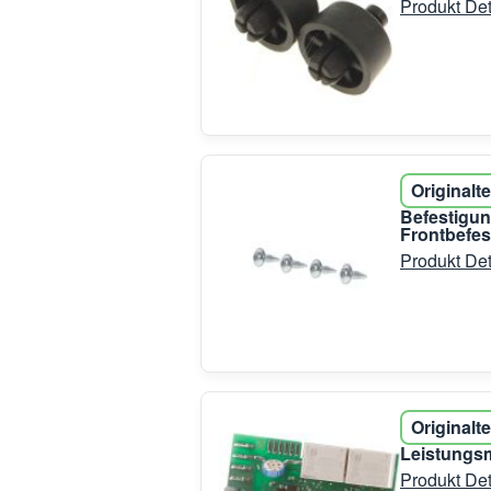
Produkt Det
Originalte
Befestigun
Frontbefes
Produkt Det
Originalte
Leistungs
Produkt Det