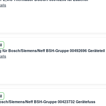
ails
il
 für Bosch/Siemens/Neff BSH-Gruppe 00492696 Geräteteil
ails
il
Bosch/Siemens/Neff BSH-Gruppe 00423732 Gerätefuss