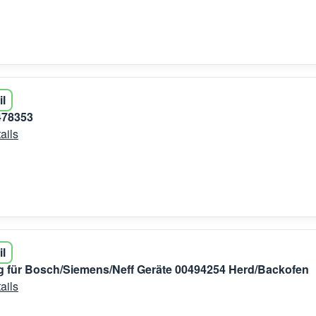
il
478353
ails
il
 für Bosch/Siemens/Neff Geräte 00494254 Herd/Backofen
ails