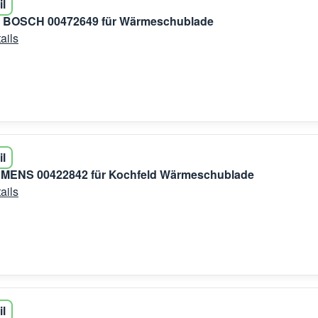
il
r BOSCH 00472649 für Wärmeschublade
ails
il
EMENS 00422842 für Kochfeld Wärmeschublade
ails
il