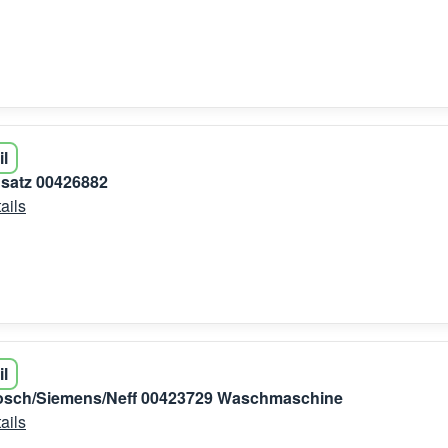
il
satz 00426882
ails
il
 Bosch/Siemens/Neff 00423729 Waschmaschine
ails