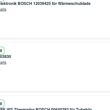
elektronik BOSCH 12039425 für Wärmeschublade
ails
il
603830
ails
il
TPE,WS Thermador BOSCH 00640293 für Zubehör