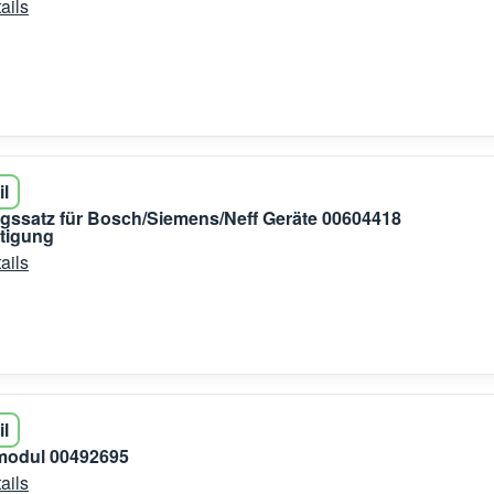
ails
il
gssatz für Bosch/Siemens/Neff Geräte 00604418
tigung
ails
il
modul 00492695
ails