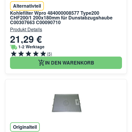
Alternativteil
Kohlefilter Wpro 484000008577 Type200
CHF200/1 200x180mm für Dunstabzugshaube
C00307663 C00090710
Produkt Details
21,29 €
1-2 Werktage
(5)
IN DEN WARENKORB
Originalteil