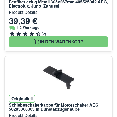
Fettfilter eckig Metall 305x267mm 405525042 AEG,
Electrolux, Juno, Zanussi
Produkt Details
39,39 €
1-2 Werktage
(2)
IN DEN WARENKORB
Originalteil
Schiebeschalterkappe für Motorschalter AEG
50283868003 in Dunstabzugshaube
Produkt Details