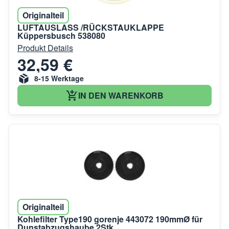
Originalteil
LUFTAUSLASS /RÜCKSTAUKLAPPE
Küppersbusch 538080
Produkt Details
32,59 €
8-15 Werktage
IN DEN WARENKORB
Originalteil
Kohlefilter Type190 gorenje 443072 190mmØ für
Dunstabzugshaube 2Stk