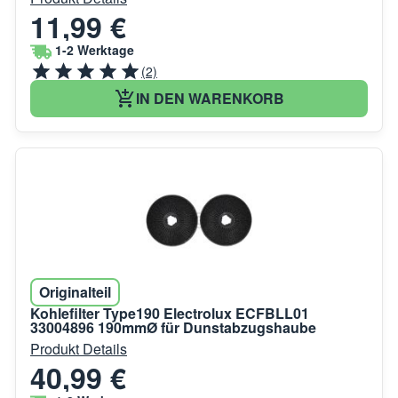
11,99 €
1-2 Werktage
(2)
IN DEN WARENKORB
Originalteil
Kohlefilter Type190 Electrolux ECFBLL01
33004896 190mmØ für Dunstabzugshaube
Produkt Details
40,99 €