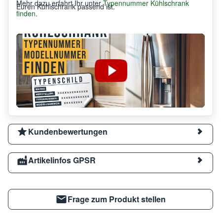
Mehr dazu erfahrt Ihr unter
Typennummer Kühlschrank
Euren Kühlschrank passend ist.
finden
.
Kundenbewertungen
Artikelinfos GPSR
Frage zum Produkt stellen