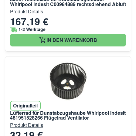
Whirlpool Indesit C00984889 rechtsdrehend Abluft
Produkt Details
167,19 €
1-2 Werktage
IN DEN WARENKORB
Originalteil
Lüfterrad für Dunstabzugshaube Whirlpool Indesit
481951528266 Flügelrad Ventilator
Produkt Details
32,19 €