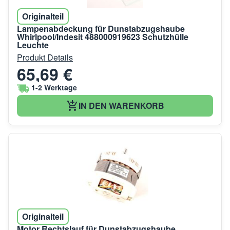
Originalteil
Lampenabdeckung für Dunstabzugshaube
Whirlpool/Indesit 488000919623 Schutzhülle
Leuchte
Produkt Details
65,69 €
1-2 Werktage
IN DEN WARENKORB
Originalteil
Motor Rechtslauf für Dunstabzugshaube