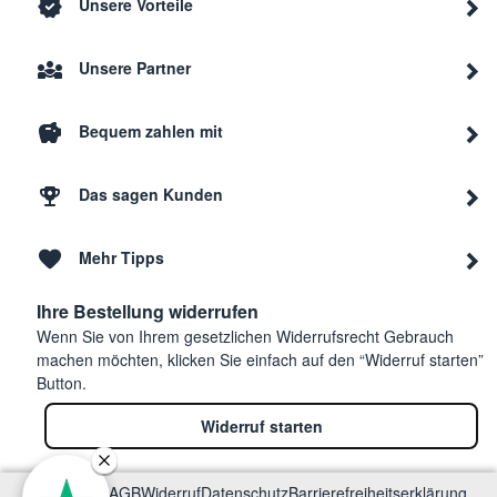
Unsere Vorteile
Gorenje
BHP623E11B
5144
Unsere Partner
Gorenje
BHP623E11W
5144
Bequem zahlen mit
Das sagen Kunden
Gorenje
BHP623E9X
5144
Mehr Tipps
Gorenje
DVG8545W
3046
Ihre Bestellung widerrufen
Wenn Sie von Ihrem gesetzlichen Widerrufsrecht Gebrauch
Gorenje
WHC623E15X
5144
machen möchten, klicken Sie einfach auf den “Widerruf starten”
Button.
Widerruf starten
Gorenje
WHC963A1X
5145
Impressum
AGB
Widerruf
Datenschutz
Barrierefreiheitserklärung