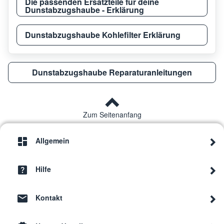
Die passenden Ersatzteile für deine
Dunstabzugshaube - Erklärung
Gorenje
BHP643A5BG
5144
Dunstabzugshaube Kohlefilter Erklärung
Gorenje
WHC663A1X
5145
Dunstabzugshaube Reparaturanleitungen
Gorenje
BHP923E13X
5144
Zum Seitenanfang
Gorenje
BHP663A6X
5144
Allgemein
Hilfe
Gorenje
WHC643A1XGB
5145
Kontakt
Gorenje
EDF600S
5456