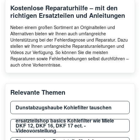
Gorenje
IDKG9545EX
1870
Kostenlose Reparaturhilfe – mit den
richtigen Ersatzteilen und Anleitungen
Gorenje
DK63MCLB
4731
Neben einem großen Sortiment an Originalteilen und
Alternativen bieten wir Ihnen auch umfangreiche
Unterstützung bei der Fehlerdiagnose und Reparatur. Dazu
stellen wir Ihnen umfangreiche Reparaturanleitungen und
Gorenje
BHP613E7X
5144
Videos zur Verfügung. So können Sie die meisten
Reparaturen sowie Fehlerbehebungen selbst durchführen –
auch ohne Vorkenntnisse.
Gorenje
DF622X
2744
Relevante Themen
Gorenje
BHP623E11X
5144
Dunstabzugshaube Kohlefilter tauschen
Gorenje
DVG6546BI
3647
ersatzteilshop basics Kohlefilter wie Miele
DKF 12, DKF 16, DKF 17 ect. -
Videovorstellung
Gorenje
DVG8640X
3465