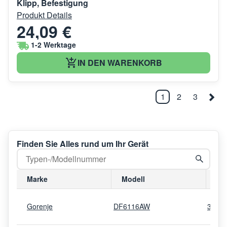
Klipp, Befestigung
Produkt Details
24,09 €
1-2 Werktage
IN DEN WARENKORB
1
2
3
Finden Sie Alles rund um Ihr Gerät
Marke
Modell
Mo
Gorenje
DF6116AW
3159