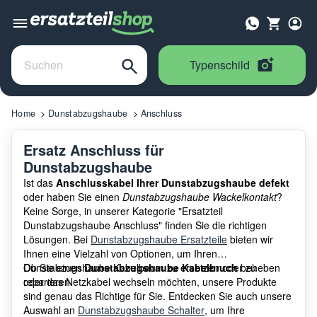
Typenschild
Home
Dunstabzugshaube
Anschluss
Ersatz Anschluss für
Dunstabzugshaube
Ist das
Anschlusskabel Ihrer Dunstabzugshaube defekt
oder haben Sie einen
Dunstabzugshaube Wackelkontakt
?
Keine Sorge, in unserer Kategorie "Ersatzteil
Dunstabzugshaube Anschluss" finden Sie die richtigen
Lösungen. Bei
Dunstabzugshaube Ersatzteile
bieten wir
Ihnen eine Vielzahl von Optionen, um Ihren
Dunstabzugshaube Kabelbaum zu ersetzen oder zu
Ob Sie einen
Dunstabzugshaube Kabelbruch
beheben
reparieren.
oder das Netzkabel wechseln möchten, unsere Produkte
sind genau das Richtige für Sie. Entdecken Sie auch unsere
Auswahl an
Dunstabzugshaube Schalter
, um Ihre