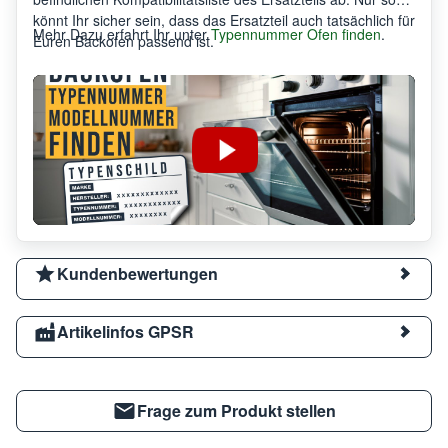
könnt Ihr sicher sein, dass das Ersatzteil auch tatsächlich für
Mehr Dazu erfahrt Ihr unter
Typennummer Ofen finden
.
Euren Backofen passend ist.
Kundenbewertungen
Artikelinfos GPSR
Frage zum Produkt stellen