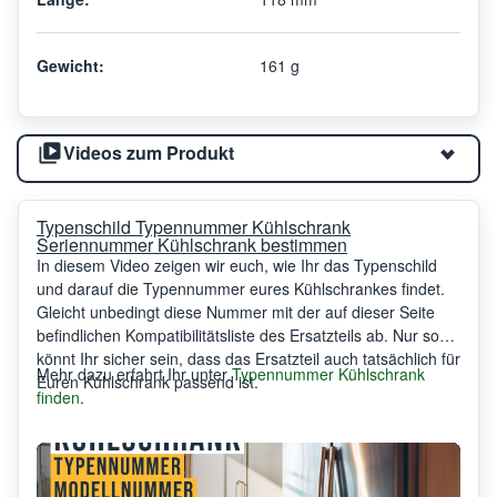
Gewicht:
161 g
Videos zum Produkt
Typenschild Typennummer Kühlschrank
Seriennummer Kühlschrank bestimmen
In diesem Video zeigen wir euch, wie Ihr das Typenschild
und darauf die Typennummer eures Kühlschrankes findet.
Gleicht unbedingt diese Nummer mit der auf dieser Seite
befindlichen Kompatibilitätsliste des Ersatzteils ab. Nur so
könnt Ihr sicher sein, dass das Ersatzteil auch tatsächlich für
Mehr dazu erfahrt Ihr unter
Typennummer Kühlschrank
Euren Kühlschrank passend ist.
finden
.