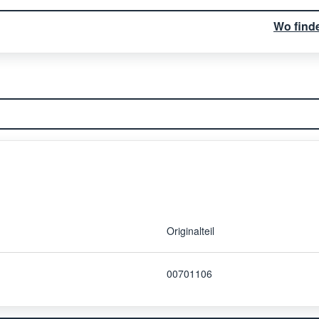
Wo find
Originalteil
00701106