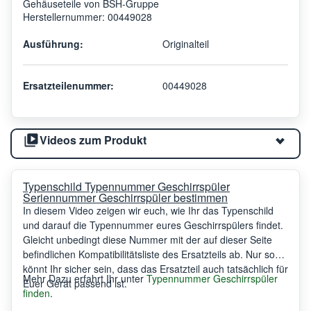
Gehäuseteile von BSH-Gruppe
Herstellernummer: 00449028
Ausführung:
Originalteil
Ersatzteilenummer:
00449028
Videos zum Produkt
Typenschild Typennummer Geschirrspüler
Seriennummer Geschirrspüler bestimmen
In diesem Video zeigen wir euch, wie Ihr das Typenschild
und darauf die Typennummer eures Geschirrspülers findet.
Gleicht unbedingt diese Nummer mit der auf dieser Seite
befindlichen Kompatibilitätsliste des Ersatzteils ab. Nur so
könnt Ihr sicher sein, dass das Ersatzteil auch tatsächlich für
Mehr Dazu erfahrt Ihr unter
Typennummer Geschirrspüler
Euer Gerät passend ist.
finden
.