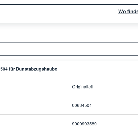
Wo find
504 für Dunstabzugshaube
Originalteil
00634504
9000993589