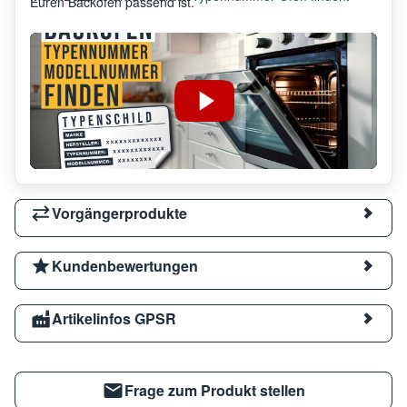
Euren Backofen passend ist.
Vorgängerprodukte
Kundenbewertungen
Artikelinfos GPSR
Frage zum Produkt stellen