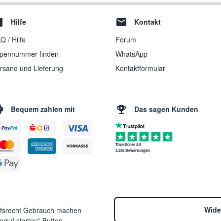
Hilfe
Kontakt
Q / Hilfe
Forum
pennummer finden
WhatsApp
rsand und Lieferung
Kontaktformular
Bequem zahlen mit
Das sagen Kunden
TrustScore 4.9
4.238 Bewertungen
Wide
ufsrecht Gebrauch machen
rruf starten” Button.