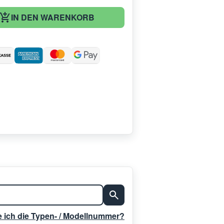
IN DEN WARENKORB
:
e ich die Typen- / Modellnummer?